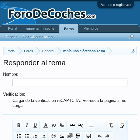
Accede o regístrate
Portal
empeñar mi coche
Miembros
Foros
Buscar
Mensajes recientes
Portal
Foros
General
Vehículos eléctricos Tesla
Responder al tema
Nombre:
Verificación:
Cargando la verificación reCAPTCHA. Refresca la página si no
carga.