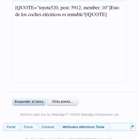
XenForo add-ons by Waindigo
™ ©2014
Waindigo Enterprises Ltd
.
Portal
Foros
General
Vehículos eléctricos Tesla