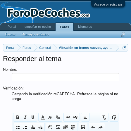
Accede o regístrate
Portal
empeñar mi coche
Miembros
Foros
Buscar
Mensajes recientes
Portal
Foros
General
Vibración en frenos nuevos, ayuda!
Responder al tema
Nombre:
Verificación:
Cargando la verificación reCAPTCHA. Refresca la página si no
carga.