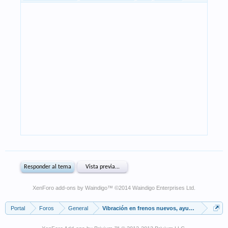
XenForo add-ons by Waindigo
™ ©2014
Waindigo Enterprises Ltd
.
Portal
Foros
General
Vibración en frenos nuevos, ayuda!