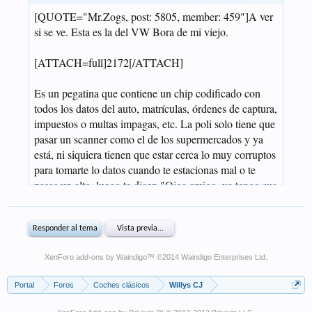
XenForo add-ons by Waindigo
™ ©2014
Waindigo Enterprises Ltd
.
Portal
Foros
Coches clásicos
Willys CJ